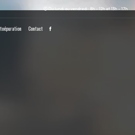
Du lundi au vendredi : 8h - 12h et 13h - 17h
toépuration
Contact