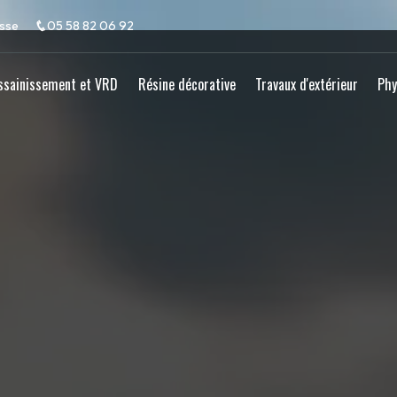
osse
05 58 82 06 92
ssainissement et VRD
Résine décorative
Travaux d'extérieur
Phy