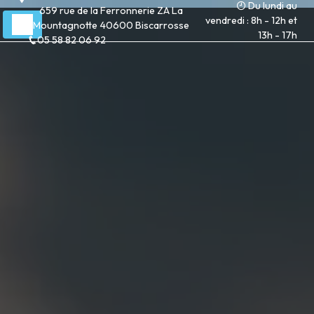
Du lundi au
Panneau de gestion des cookies
659 rue de la Ferronnerie ZA La
vendredi : 8h - 12h et
Mountagnotte 40600 Biscarrosse
13h - 17h
05 58 82 06 92