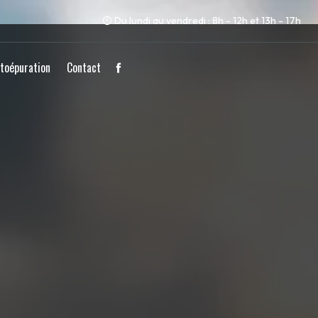
Du lundi au vendredi : 8h - 12h et 13h - 17h
toépuration
Contact