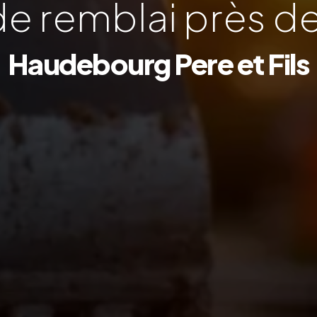
e remblai près d
Haudebourg Pere et Fils