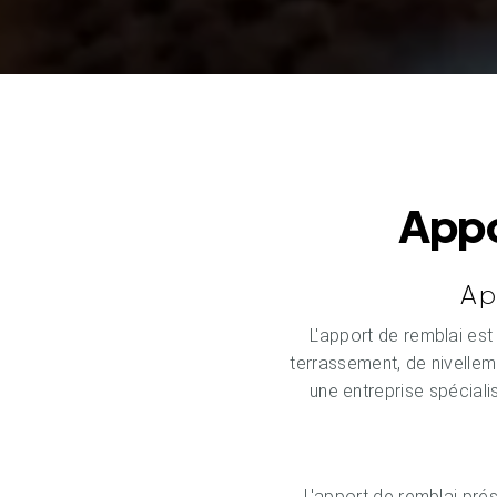
Appo
Ap
L'apport de remblai est
terrassement, de nivellem
une entreprise spéciali
L'apport de remblai pr