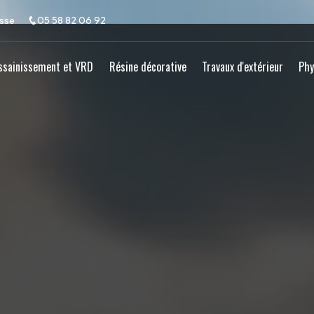
osse
05 58 82 06 92
ssainissement et VRD
Résine décorative
Travaux d'extérieur
Phy