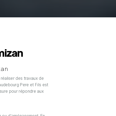
mizan
zan
 réaliser des travaux de
audebourg Pere et Fils est
mesure pour répondre aux
on ou d'aménagement. En